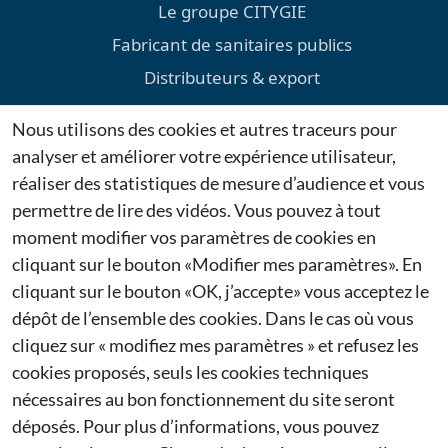
Le groupe CITYGIE
Fabricant de sanitaires publics
Distributeurs & export
Environnement
Nous utilisons des cookies et autres traceurs pour
Téléchargements
analyser et améliorer votre expérience utilisateur,
Mentions légales
réaliser des statistiques de mesure d’audience et vous
permettre de lire des vidéos. Vous pouvez à tout
Dernières actualités
moment modifier vos paramètres de cookies en
cliquant sur le bouton «Modifier mes paramètres». En
Citygie confirme sa présence au Salon Espace Public
cliquant sur le bouton «OK, j’accepte» vous acceptez le
2026 à Bruxelles
27/01/2026
dépôt de l’ensemble des cookies. Dans le cas où vous
cliquez sur « modifiez mes paramètres » et refusez les
Citygie renouvelle sa participation à Municipalia
cookies proposés, seuls les cookies techniques
2026
nécessaires au bon fonctionnement du site seront
26/01/2026
déposés. Pour plus d’informations, vous pouvez