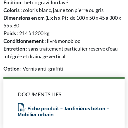
Finition
: béton gravillon lavé
Coloris
: coloris blanc, jaune ton pierre ou gris
Dimensions en cm (L x h x P)
: de 100 x 50 x 45 à 300 x
55 x 80
Poids
: 214 à 1200 kg
Conditionnement
: livré monobloc
Entretien
: sans traitement particulier réserve d’eau
intégrée et drainage vertical
Option
: Vernis anti-graffiti
DOCUMENTS LIÉS
Fiche produit - Jardinières béton -
Mobilier urbain