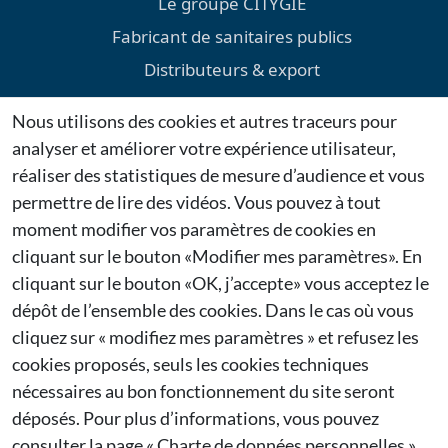
Le groupe CITYGIE
Fabricant de sanitaires publics
Distributeurs & export
Environnement
Nous utilisons des cookies et autres traceurs pour
Téléchargements
analyser et améliorer votre expérience utilisateur,
Mentions légales
réaliser des statistiques de mesure d’audience et vous
permettre de lire des vidéos. Vous pouvez à tout
Dernières actualités
moment modifier vos paramètres de cookies en
cliquant sur le bouton «Modifier mes paramètres». En
Citygie confirme sa présence au Salon Espace Public
cliquant sur le bouton «OK, j’accepte» vous acceptez le
2026 à Bruxelles
27/01/2026
dépôt de l’ensemble des cookies. Dans le cas où vous
cliquez sur « modifiez mes paramètres » et refusez les
Citygie renouvelle sa participation à Municipalia
cookies proposés, seuls les cookies techniques
2026
nécessaires au bon fonctionnement du site seront
26/01/2026
déposés. Pour plus d’informations, vous pouvez
consulter la page
« Charte de données personnelles ».