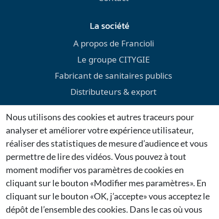
La société
A propos de Francioli
Le groupe CITYGIE
Fabricant de sanitaires publics
Distributeurs & export
Environnement
Nous utilisons des cookies et autres traceurs pour
Téléchargements
analyser et améliorer votre expérience utilisateur,
Mentions légales
réaliser des statistiques de mesure d’audience et vous
permettre de lire des vidéos. Vous pouvez à tout
Dernières actualités
moment modifier vos paramètres de cookies en
cliquant sur le bouton «Modifier mes paramètres». En
Citygie confirme sa présence au Salon Espace Public
cliquant sur le bouton «OK, j’accepte» vous acceptez le
2026 à Bruxelles
27/01/2026
dépôt de l’ensemble des cookies. Dans le cas où vous