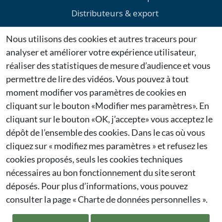
Distributeurs & export
Environnement
Nous utilisons des cookies et autres traceurs pour
Téléchargements
analyser et améliorer votre expérience utilisateur,
Mentions légales
réaliser des statistiques de mesure d’audience et vous
permettre de lire des vidéos. Vous pouvez à tout
Dernières actualités
moment modifier vos paramètres de cookies en
cliquant sur le bouton «Modifier mes paramètres». En
Citygie confirme sa présence au Salon Espace Public
cliquant sur le bouton «OK, j’accepte» vous acceptez le
2026 à Bruxelles
27/01/2026
dépôt de l’ensemble des cookies. Dans le cas où vous
cliquez sur « modifiez mes paramètres » et refusez les
Citygie renouvelle sa participation à Municipalia
cookies proposés, seuls les cookies techniques
2026
nécessaires au bon fonctionnement du site seront
26/01/2026
déposés. Pour plus d’informations, vous pouvez
consulter la page
« Charte de données personnelles ».
Francioli est une société spécialisée dans
l'aménagement public.