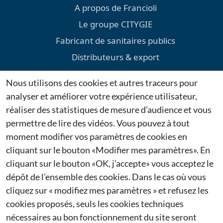
A propos de Francioli
Le groupe CITYGIE
Fabricant de sanitaires publics
Distributeurs & export
Environnement
Nous utilisons des cookies et autres traceurs pour
Téléchargements
analyser et améliorer votre expérience utilisateur,
Mentions légales
réaliser des statistiques de mesure d’audience et vous
permettre de lire des vidéos. Vous pouvez à tout
Dernières actualités
moment modifier vos paramètres de cookies en
cliquant sur le bouton «Modifier mes paramètres». En
Citygie confirme sa présence au Salon Espace Public
cliquant sur le bouton «OK, j’accepte» vous acceptez le
2026 à Bruxelles
27/01/2026
dépôt de l’ensemble des cookies. Dans le cas où vous
cliquez sur « modifiez mes paramètres » et refusez les
Citygie renouvelle sa participation à Municipalia
cookies proposés, seuls les cookies techniques
2026
nécessaires au bon fonctionnement du site seront
26/01/2026