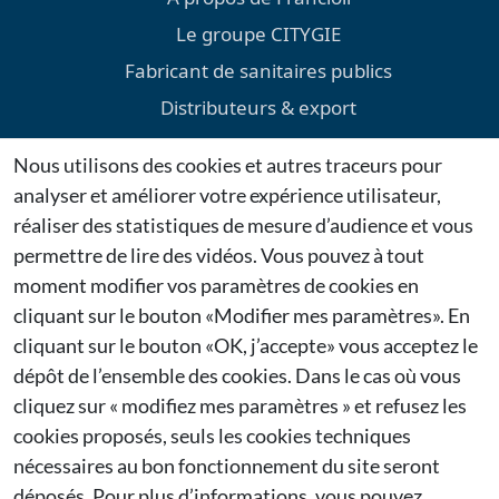
Le groupe CITYGIE
Fabricant de sanitaires publics
Distributeurs & export
Environnement
Nous utilisons des cookies et autres traceurs pour
Téléchargements
analyser et améliorer votre expérience utilisateur,
Mentions légales
réaliser des statistiques de mesure d’audience et vous
permettre de lire des vidéos. Vous pouvez à tout
Dernières actualités
moment modifier vos paramètres de cookies en
cliquant sur le bouton «Modifier mes paramètres». En
Citygie confirme sa présence au Salon Espace Public
cliquant sur le bouton «OK, j’accepte» vous acceptez le
2026 à Bruxelles
27/01/2026
dépôt de l’ensemble des cookies. Dans le cas où vous
cliquez sur « modifiez mes paramètres » et refusez les
Citygie renouvelle sa participation à Municipalia
cookies proposés, seuls les cookies techniques
2026
nécessaires au bon fonctionnement du site seront
26/01/2026
déposés. Pour plus d’informations, vous pouvez