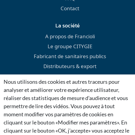
Contact
La société
A propos de Francioli
Le groupe CITYGIE
Fabricant de sanitaires publics
Distributeurs & export
Environnement
Nous utilisons des cookies et autres traceurs pour
Téléchargements
analyser et améliorer votre expérience utilisateur,
Mentions légales
réaliser des statistiques de mesure d’audience et vous
permettre de lire des vidéos. Vous pouvez à tout
Dernières actualités
moment modifier vos paramètres de cookies en
cliquant sur le bouton «Modifier mes paramètres». En
Citygie confirme sa présence au Salon Espace Public
cliquant sur le bouton «OK, j’accepte» vous acceptez le
2026 à Bruxelles