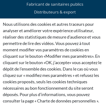
Fabricant de sanitaires publics
Distributeurs & export
Environnement
Nous utilisons des cookies et autres traceurs pour
Téléchargements
analyser et améliorer votre expérience utilisateur,
Mentions légales
réaliser des statistiques de mesure d’audience et vous
permettre de lire des vidéos. Vous pouvez à tout
Dernières actualités
moment modifier vos paramètres de cookies en
cliquant sur le bouton «Modifier mes paramètres». En
Citygie confirme sa présence au Salon Espace Public
cliquant sur le bouton «OK, j’accepte» vous acceptez le
2026 à Bruxelles
27/01/2026
dépôt de l’ensemble des cookies. Dans le cas où vous
cliquez sur « modifiez mes paramètres » et refusez les
Citygie renouvelle sa participation à Municipalia
cookies proposés, seuls les cookies techniques
2026
nécessaires au bon fonctionnement du site seront
26/01/2026
déposés. Pour plus d’informations, vous pouvez
consulter la page
« Charte de données personnelles ».
Francioli est une société spécialisée dans