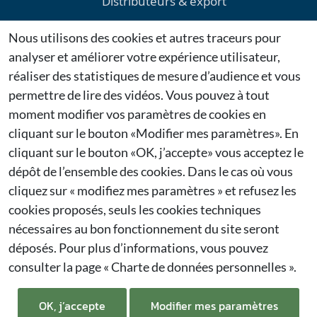
Distributeurs & export
Environnement
Nous utilisons des cookies et autres traceurs pour
Téléchargements
analyser et améliorer votre expérience utilisateur,
Mentions légales
réaliser des statistiques de mesure d’audience et vous
permettre de lire des vidéos. Vous pouvez à tout
Dernières actualités
moment modifier vos paramètres de cookies en
cliquant sur le bouton «Modifier mes paramètres». En
Citygie confirme sa présence au Salon Espace Public
cliquant sur le bouton «OK, j’accepte» vous acceptez le
2026 à Bruxelles
27/01/2026
dépôt de l’ensemble des cookies. Dans le cas où vous
cliquez sur « modifiez mes paramètres » et refusez les
Citygie renouvelle sa participation à Municipalia
cookies proposés, seuls les cookies techniques
2026
nécessaires au bon fonctionnement du site seront
26/01/2026
déposés. Pour plus d’informations, vous pouvez
consulter la page
« Charte de données personnelles ».
Francioli est une société spécialisée dans
l'aménagement public.
OK, j’accepte
Modifier mes paramètres