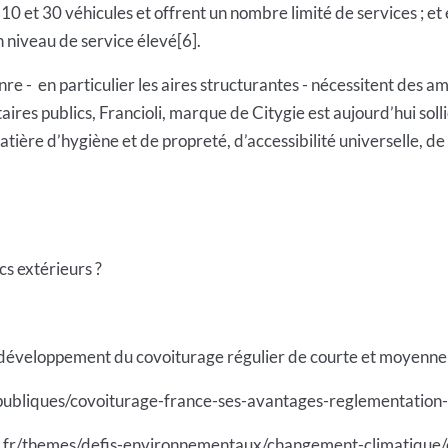
10 et 30 véhicules et offrent un nombre limité de services ; et 
n niveau de service élevé[6].
re - en particulier les aires structurantes - nécessitent des 
ires publics, Francioli, marque de Citygie est aujourd’hui sollic
ière d’hygiène et de propreté, d’accessibilité universelle, de
ics extérieurs ?
 développement du covoiturage régulier de courte et moyenne
-publiques/covoiturage-france-ses-avantages-reglementation
v.fr/themes/defis-environnementaux/changement-climatique/