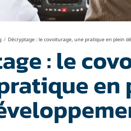
g
Décryptage : le covoiturage, une pratique en plein
age : le covo
pratique en 
éveloppeme