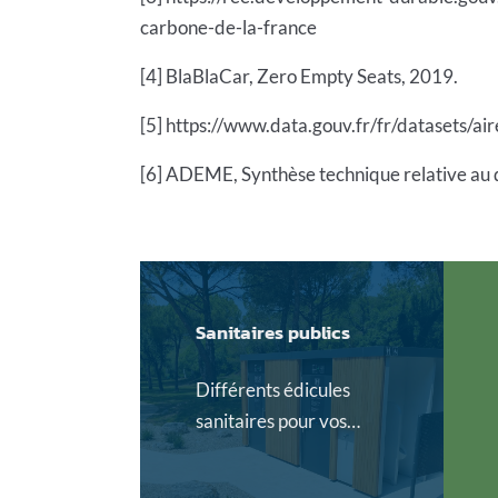
carbone-de-la-france
[4] BlaBlaCar, Zero Empty Seats, 2019.
[5]
https://www.data.gouv.fr/fr/datasets/ai
[6] ADEME, Synthèse technique relative au
Sanitaires publics
Différents édicules
sanitaires pour vos
aménagements
urbains.