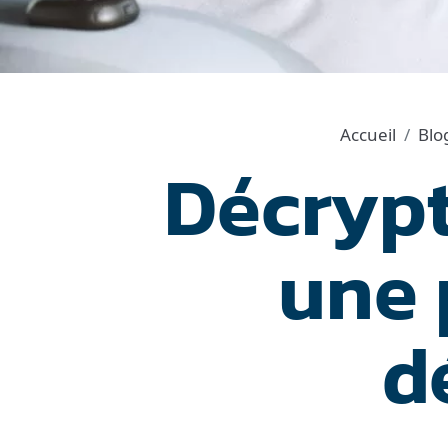
Accueil
Blo
Décrypt
une 
d