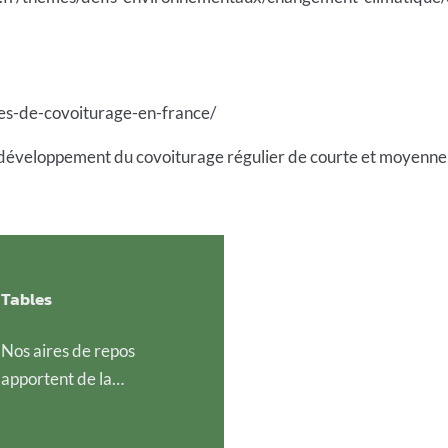
res-de-covoiturage-en-france/
 développement du covoiturage régulier de courte et moyenne
Tables
Nos aires de repos
apportent de la
convivialité aux
espaces publics.