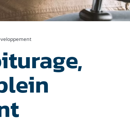
 développement
iturage,
plein
nt