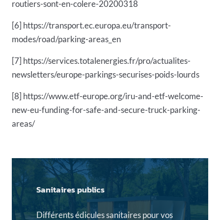
routiers-sont-en-colere-20200318
[6] https://transport.ec.europa.eu/transport-
modes/road/parking-areas_en
[7] https://services.totalenergies.fr/pro/actualites-
newsletters/europe-parkings-securises-poids-lourds
[8] https://www.etf-europe.org/iru-and-etf-welcome-
new-eu-funding-for-safe-and-secure-truck-parking-
areas/
Sanitaires publics
Différents édicules sanitaires pour vos