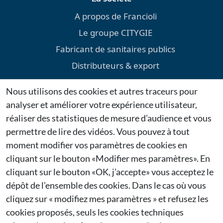
A propos de Francioli
Le groupe CITYGIE
Fabricant de sanitaires publics
Distributeurs & export
Environnement
Nous utilisons des cookies et autres traceurs pour
Téléchargements
analyser et améliorer votre expérience utilisateur,
Mentions légales
réaliser des statistiques de mesure d’audience et vous
permettre de lire des vidéos. Vous pouvez à tout
Dernières actualités
moment modifier vos paramètres de cookies en
cliquant sur le bouton «Modifier mes paramètres». En
Citygie confirme sa présence au Salon Espace Public
cliquant sur le bouton «OK, j’accepte» vous acceptez le
2026 à Bruxelles
27/01/2026
dépôt de l’ensemble des cookies. Dans le cas où vous
cliquez sur « modifiez mes paramètres » et refusez les
Citygie renouvelle sa participation à Municipalia
cookies proposés, seuls les cookies techniques
2026