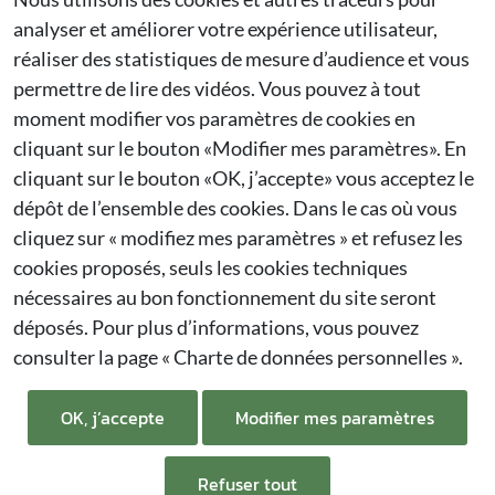
Téléchargements
analyser et améliorer votre expérience utilisateur,
Mentions légales
réaliser des statistiques de mesure d’audience et vous
permettre de lire des vidéos. Vous pouvez à tout
Dernières actualités
moment modifier vos paramètres de cookies en
cliquant sur le bouton «Modifier mes paramètres». En
Citygie confirme sa présence au Salon Espace Public
cliquant sur le bouton «OK, j’accepte» vous acceptez le
2026 à Bruxelles
27/01/2026
dépôt de l’ensemble des cookies. Dans le cas où vous
cliquez sur « modifiez mes paramètres » et refusez les
Citygie renouvelle sa participation à Municipalia
cookies proposés, seuls les cookies techniques
2026
nécessaires au bon fonctionnement du site seront
26/01/2026
déposés. Pour plus d’informations, vous pouvez
consulter la page
« Charte de données personnelles ».
Francioli est une société spécialisée dans
l'aménagement public.
OK, j’accepte
Modifier mes paramètres
CITYGIE ©2026 - Site Créé par GDA
Agence web à
Lyon
Refuser tout