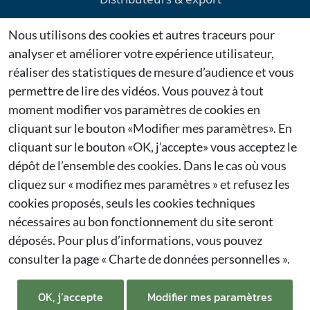
Environnement
Nous utilisons des cookies et autres traceurs pour
Téléchargements
analyser et améliorer votre expérience utilisateur,
Mentions légales
réaliser des statistiques de mesure d’audience et vous
permettre de lire des vidéos. Vous pouvez à tout
Dernières actualités
moment modifier vos paramètres de cookies en
cliquant sur le bouton «Modifier mes paramètres». En
Citygie confirme sa présence au Salon Espace Public
cliquant sur le bouton «OK, j’accepte» vous acceptez le
2026 à Bruxelles
27/01/2026
dépôt de l’ensemble des cookies. Dans le cas où vous
cliquez sur « modifiez mes paramètres » et refusez les
Citygie renouvelle sa participation à Municipalia
cookies proposés, seuls les cookies techniques
2026
nécessaires au bon fonctionnement du site seront
26/01/2026
déposés. Pour plus d’informations, vous pouvez
consulter la page
« Charte de données personnelles ».
Francioli est une société spécialisée dans
l'aménagement public.
OK, j’accepte
Modifier mes paramètres